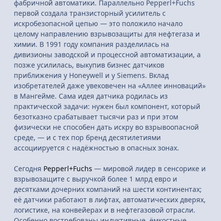
фабричной автоматики. Параллельно Pepperl+Fuchs
первой создала транзисторный усилитель с
искробезопасной цепью — это положило начало
целому направлению взрывозащиты для нефтегаза и
химии. В 1991 году компания разделилась на
дивизионы заводской и процессной автоматизации, а
позже усилилась, выкупив бизнес датчиков
приближения у Honeywell и у Siemens. Вклад
изобретателей даже увековечен на «Аллее инноваций»
в Мангейме. Сама идея датчика родилась из
практической задачи: нужен был компонент, который
безотказно срабатывает тысячи раз и при этом
физически не способен дать искру во взрывоопасной
среде, — и с тех пор бренд десятилетиями
ассоциируется с надёжностью в опасных зонах.
Сегодня
Pepperl+Fuchs
— мировой лидер в сенсорике и
взрывозащите с выручкой более 1 млрд евро и
десятками дочерних компаний на шести континентах;
её датчики работают в лифтах, автоматических дверях,
логистике, на конвейерах и в нефтегазовой отрасли.
Особенно востребованы индуктивные, ёмкостные,