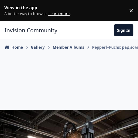
Skip to content
View in the app
×
Di
A better way to browse.
Learn more
.
Invision Community
Sign In
Home
Gallery
Member Albums
Pepperl+Fuchs: радио