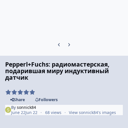
Previous carousel slide
Next carousel slide
Pepperl+Fuchs: радиомастерская,
подарившая миру индуктивный
датчик
Share
Followers
By
sonnick84
June 22
Jun 22
68 views
View sonnick84's images